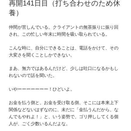
再開141日目（打ち合わせのため休
日:
養）
仲間が苦しんでいる。クライアントの無茶振りに振り回
され、この忙しい年末に時間を吸い取られている。
こんな時に、自分にできることは、電話をかけて、その
大変さを聞くことしかできない。
まあ、無力ではあるんだけど、少しは吐口になるかもし
れないので話を聞いた。
いやーーーーーーー！ひどいよ。
お金を払う側と、お金を受け取る側、そこには本来上下
関係などないはずなのに、未だに「金払うんだから、な
んでもやれよ！」と、いう姿勢で、ゴリ押ししてくる個
人が、ごく少数いるんだよな。