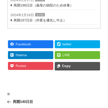
再開198日目（義母の病院のため休養）
2024年2月16日
未分類
再開197日目（作業を優先し中止）
Facebook
twitter
Hatena
LINE
Pocket
Copy
投
前
前
稿
の
再開140日目
ナ
投