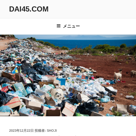
コ
DAI45.COM
ン
テ
ン
メニュー
ツ
へ
ス
キ
ッ
プ
投
2023年12月22日
投稿者:
SHOJI
稿