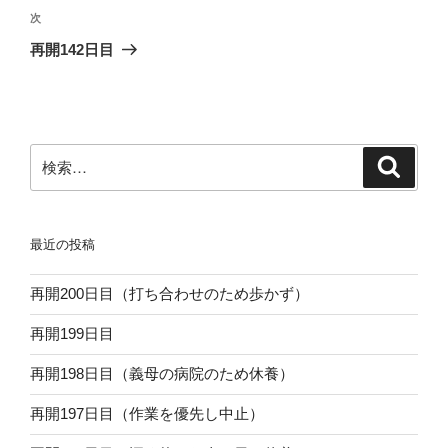
ビ
稿
次
次
ゲ
の
再開142日目
投
ー
稿
シ
ョ
ン
検
検
索
索:
最近の投稿
再開200日目（打ち合わせのため歩かず）
再開199日目
再開198日目（義母の病院のため休養）
再開197日目（作業を優先し中止）