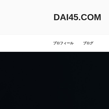
コ
ン
テ
DAI45.COM
ン
ツ
へ
ス
プロフィール
ブログ
キ
ッ
プ