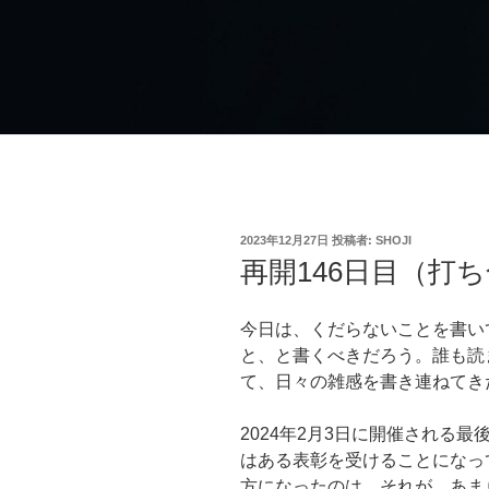
投
2023年12月27日
投稿者:
SHOJI
稿
再開146日目（打
日:
今日は、くだらないことを書い
と、と書くべきだろう。誰も読
て、日々の雑感を書き連ねてき
2024年2月3日に開催される
はある表彰を受けることになっ
方になったのは、それが、あま