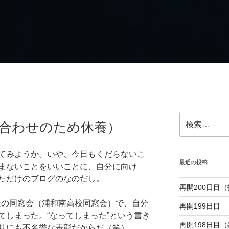
検
ち合わせのため休養）
索:
てみようか。いや、今日もくだらないこ
最近の投稿
まないことをいいことに、自分に向け
ただけのブログのなのだし。
再開200日目
最後の同窓会（浦和南高校同窓会）で、自分
再開199日目
てしまった。“なってしまった”という書き
再開198日目
りにも不名誉な表彰だからだ（笑）。