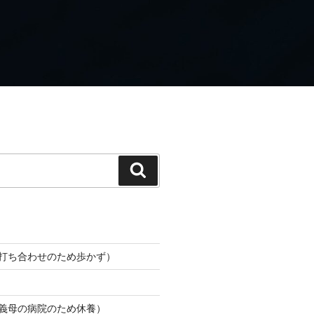
検
索
（打ち合わせのため歩かず）
（義母の病院のため休養）